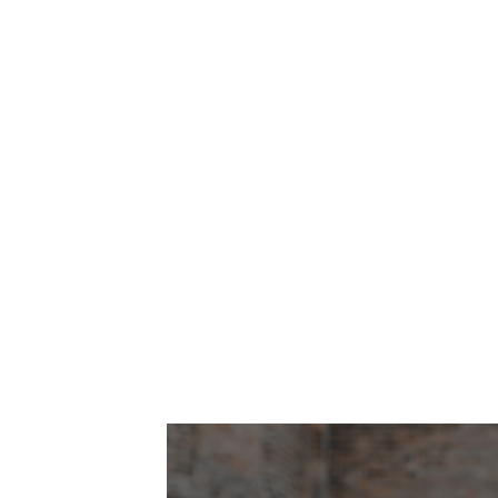
Seit 2019 haben wir es uns zur Aufgabe 
Unser easyJet holidays Team hat bereit
verdoppelt, nachhaltige Partnerschaften
Kategorie der mittelst
Jetzt wollen wir die Pauschalreiseindustri
für das, was wir tun, begeistern, Herausfo
Wir nennen das unseren Oran