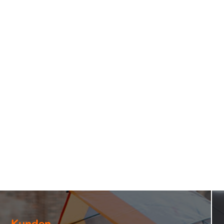
gemacht, hervorragende Reisen zu unschlagbaren Preisen anzu
dabei voll durchgestartet.
s große Fortschritte gemacht. Wir haben das Unternehmen erfo
 aufgebaut, wurden von der Sunday Times zu den „Best Place
ändischen Unternehmen den Preis für die „Best Workplaces in
e weiter aufmischen und in ganz Europa expandieren. Wir haben 
rderungen lieben und Ideen haben, die so groß sind, dass sie
ge Spirit, und das ist es, was du brauchst, um Traumreisen Wi