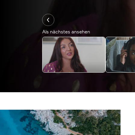
Als nächstes ansehen
“ICH FREUE MICH JEDEN
“DIE TRAIN
TAG, ZUR ARBEIT ZU
ABSOLUT K
GEHEN“