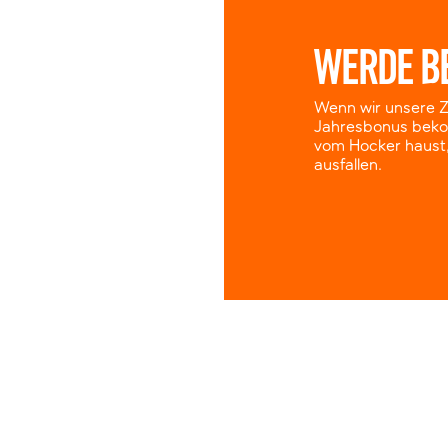
WERDE B
Wenn wir unsere Zi
Jahresbonus beko
vom Hocker haust,
ausfallen.
LERNEN UND ENTWICKLUNG
dir die Herausforderungen, die Erlebnisse und das Lernen am Ar