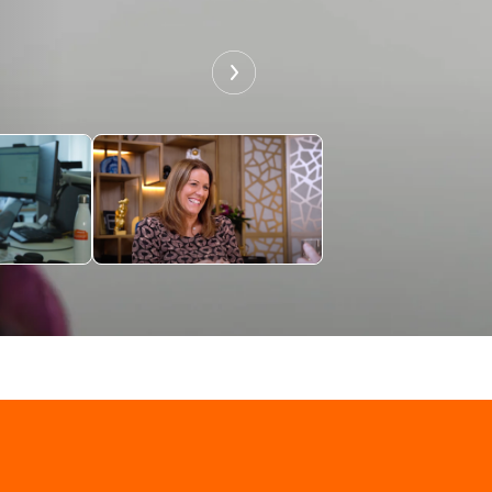
R NETT,
"The people here at
EIT“
easyJet holidays are
amazing"