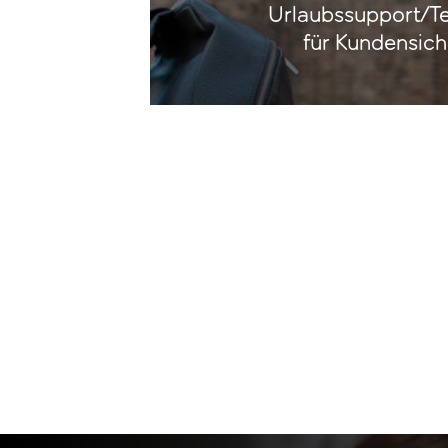
Urlaubssupport/Te
für Kundensich
Schaue dir unsere aktuellen Stellena