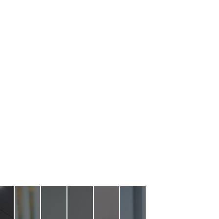
bieten - unser unabhängiges Start-up ist
lgreich weiterentwickelt, die Teamgröße
s to Work“ 2023 gewählt und haben in der
 Travel“ 2023 gewonnen.
ambitionierte Ziele, daher solltest du dich
 auf Reisen als „Übergepäck“ gelten würden.
rklichkeit werden zu lassen.