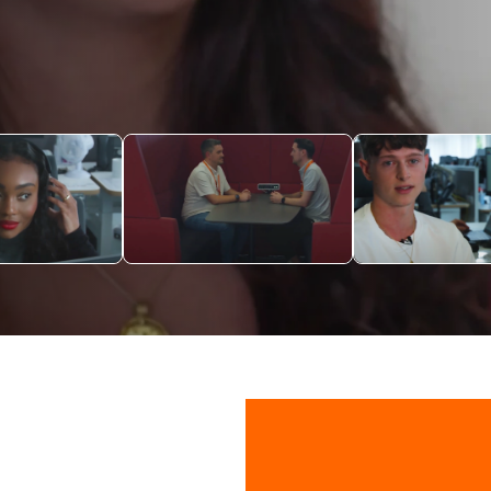
ING WAR
“ALLE SIND IMMER BEREIT,
“JEDER IST SEH
LASSE“
DICH ZU UNTERSTÜTZEN“
SEHR HILFSBER