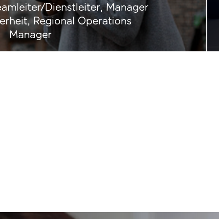
amleiter/Dienstleiter, Manager
erheit, Regional Operations
Manager
ngebote bei easyJet holidays an und fange an, die Träume 